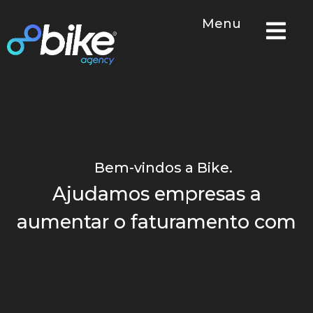
Menu
Por que Bike?
O que F
Como Fa
Nossos Cli
Bem-vindos a Bike.
Ajudamos empresas a
aumentar o faturamento com