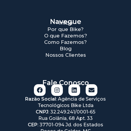
Navegue
Início
Por que Bike?
O que Fazemos?
Como Fazemos?
Blog
Nossos Clientes
Fale Conosco
F
I
L
E
a
n
i
n
c
s
n
v
Razão Social
: Agência de Serviços
e
t
k
e
Tecnológicos Bike Ltda
b
a
e
l
CNPJ
: 32.249.241/0001-65
o
g
d
o
Rua Goiânia, 68 Apt. 33
o
r
i
p
CEP
: 37701-094 Jd. dos Estados
k
a
n
e