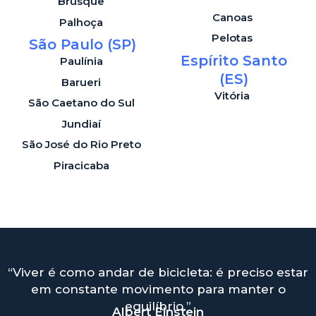
Brusque
Canoas
Palhoça
Pelotas
São Paulo (SP)
Espírito Santo
Paulínia
(ES)
Barueri
Vitória
São Caetano do Sul
Jundiaí
São José do Rio Preto
Piracicaba
“Viver é como andar de bicicleta: é preciso estar
em constante movimento para manter o
equilíbrio.”
Albert Einstein