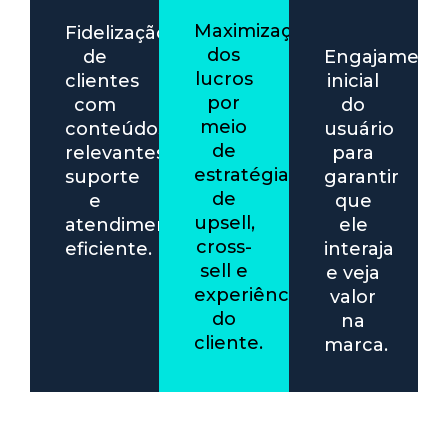
Maximização
Fidelização
dos
de
Engajament
lucros
clientes
inicial
por
com
do
meio
conteúdos
usuário
de
relevantes,
para
estratégias
suporte
garantir
de
e
que
upsell,
atendimento
ele
cross-
eficiente.
interaja
sell e
e veja
experiência
valor
do
na
cliente.
marca.