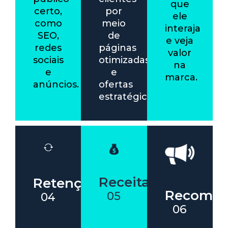
que
certo,
por
ele
como
meio
interaja
SEO,
de
e veja
redes
páginas
valor
sociais
otimizadas
na
e
e
marca.
anúncios.
ofertas
estratégicas.
Receita
Retenção
Recomen
05
04
06