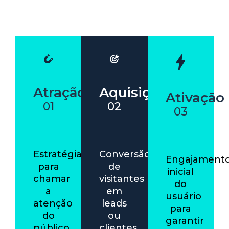
Atração
Aquisição
Ativação
01
02
03
Estratégias
Conversão
Engajament
para
de
inicial
chamar
visitantes
do
a
em
usuário
atenção
leads
para
do
ou
garantir
público
clientes